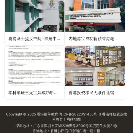
喜提圣士提反书院+福建中学Offer！有笔面试真题加持！
内地港宝成功斩获香港老牌神校德瑞国际Offer！
本科单证三无宝妈成功斩获香港都会大学工商管理硕士offer！
香港投资移民无条件逗留转永居被拒，规划一年后零补件15天成功获批！
Copyright © 2025
香港拔萃教育
粤ICP备2022091465号-3
香港择校
就选拔
萃教育！
网站地图
深圳地址：广东省深圳市罗湖区南湖路3009号国贸商住大厦21楼
香港地址：香港沙田石门京瑞广场一期11楼