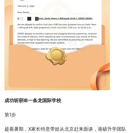
成功斩获IB一条龙国际学校
第1步
趁着暑期，X家长特意带娃从北京赶来面谈，港硕升学团队