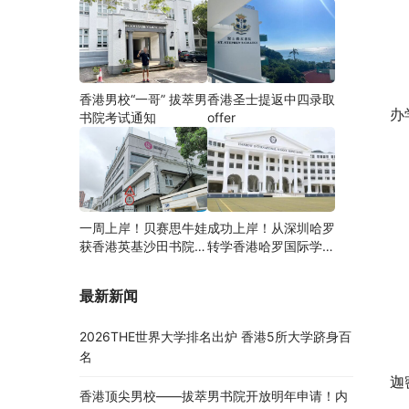
香港男校“一哥” 拔萃男
香港圣士提返中四录取
办
书院考试通知
offer
一周上岸！贝赛思牛娃
成功上岸！从深圳哈罗
获香港英基沙田书院录
转学香港哈罗国际学
取，靠的竟是这个法宝
校，候补转正拿下
Offer！
最新新闻
2026THE世界大学排名出炉 香港5所大学跻身百
名
迦
香港顶尖男校——拔萃男书院开放明年申请！内