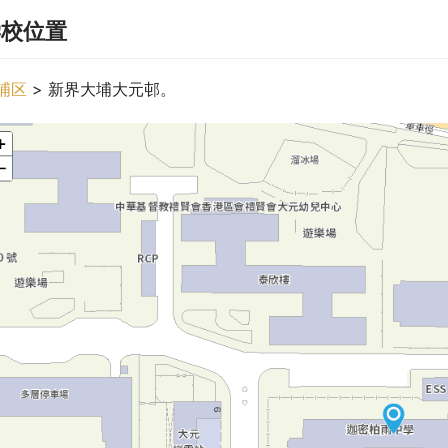
学校位置
埔区
 > 新界大埔大元邨。