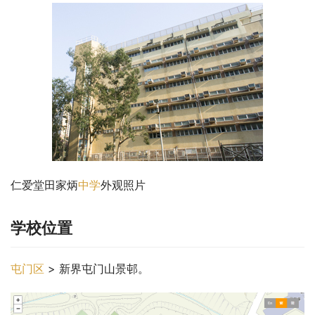
仁爱堂田家炳
中学
外观照片
学校位置
屯门区
 > 新界屯门山景邨。