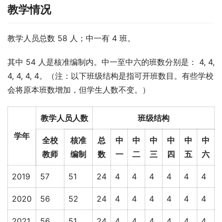
教学情况
教学人员总数 58 人；中一有 4 班。
其中 54 人是核准编制内。中一至中六的班数分别是： 4, 4, 
4, 4, 4, 4。（注：以下班级结构是指可开班数目。有些学校
会将原本班数增加，但学生人数不变。）
教学人员人数
班级结构
学年
全校
核准
总
中
中
中
中
中
中
教师
编制
数
一
二
三
四
五
六
2019
57
51
24
4
4
4
4
4
4
2020
56
52
24
4
4
4
4
4
4
2021
56
51
24
4
4
4
4
4
4