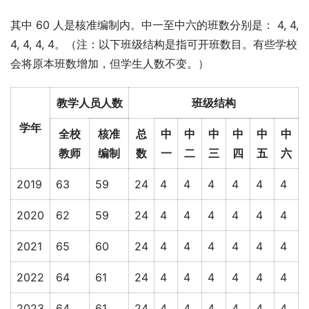
其中 60 人是核准编制内。中一至中六的班数分别是： 4, 4, 
4, 4, 4, 4。（注：以下班级结构是指可开班数目。有些学校
会将原本班数增加，但学生人数不变。）
教学人员人数
班级结构
学年
全校
核准
总
中
中
中
中
中
中
教师
编制
数
一
二
三
四
五
六
2019
63
59
24
4
4
4
4
4
4
2020
62
59
24
4
4
4
4
4
4
2021
65
60
24
4
4
4
4
4
4
2022
64
61
24
4
4
4
4
4
4
2023
64
61
24
4
4
4
4
4
4