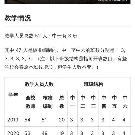
教学情况
教学人员总数 52 人；中一有 3 班。
其中 47 人是核准编制内。中一至中六的班数分别是： 3, 
3, 3, 3, 3, 3。（注：以下班级结构是指可开班数目。有些
学校会将原本班数增加，但学生人数不变。）
教学人员人数
班级结构
学年
全校
核准
总
中
中
中
中
中
中
教师
编制
数
一
二
三
四
五
六
2019
54
51
20
3
3
3
3
4
4
2020
53
49
19
3
3
3
3
3
4