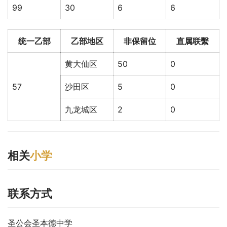
99
30
6
6
统一乙部
乙部地区
非保留位
直属联繫
黄大仙区
50
0
57
沙田区
5
0
九龙城区
2
0
相关
小学
联系方式
圣公会圣本德中学