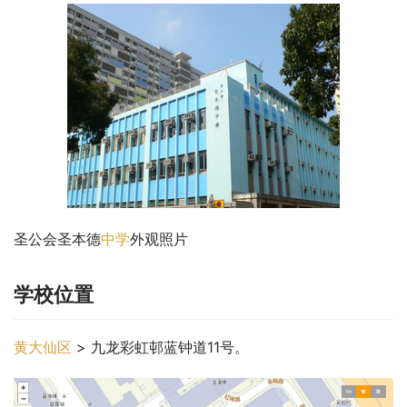
圣公会圣本德
中学
外观照片
学校位置
黄大仙区
 > 九龙彩虹邨蓝钟道11号。