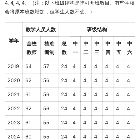
4, 4, 4, 4。（注：以下班级结构是指可开班数目。有些学校
会将原本班数增加，但学生人数不变。）
教学人员人数
班级结构
学年
全校
核准
总
中
中
中
中
中
中
教师
编制
数
一
二
三
四
五
六
2019
64
57
24
4
4
4
4
4
4
2020
62
56
24
4
4
4
4
4
4
2021
61
56
24
4
4
4
4
4
4
2022
62
56
24
4
4
4
4
4
4
2023
61
55
24
4
4
4
4
4
4
2024
60
55
24
4
4
4
4
4
4