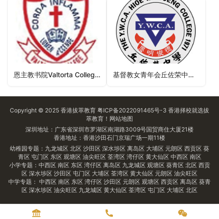
恩主教书院Valtorta College（大埔区中学）
基督教女青年会丘佐荣中学The YWCA Hioe Tjo Yoeng College（九龙城区中学）
Copyright © 2025
香港拔萃教育
粤ICP备2022091465号-3
香港择校
就选拔
萃教育！
网站地图
深圳地址：广东省深圳市罗湖区南湖路3009号国贸商住大厦21楼
香港地址：香港沙田石门京瑞广场一期11楼
幼稚园专题：
九龙城区
北区
沙田区
深水埗区
离岛区
大埔区
元朗区
西贡区
葵
青区
屯门区
东区
观塘区
油尖旺区
荃湾区
湾仔区
黄大仙区
中西区
南区
小学专题：
中西区
南区
东区
湾仔区
离岛区
九龙城区
观塘区
葵青区
北区
西贡
区
深水埗区
沙田区
屯门区
大埔区
荃湾区
黄大仙区
元朗区
油尖旺区
中学专题：
中西区
南区
东区
湾仔区
沙田区
元朗区
观塘区
西贡区
离岛区
葵青
区
深水埗区
油尖旺区
九龙城区
黄大仙区
荃湾区
屯门区
大埔区
北区