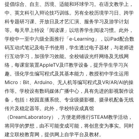
提倡综合、自主、历境、适能和环球学习。在语文教学上，
中、英文科引入辩论技巧训练。另有全校历境学习日、跨学
科专题研习课、开放日及才艺汇演、服务学习及游学计划
等。每天早上特设「阅读课」以培养学生阅读习惯。此外，
学校中一至中六级全面推行「e-Learning」，以iPad配合数
码互动式笔记及电子书使用，学生透过电子器材，与老师进
行互动学习，加强学习效能。全校铺设光纤网络及无线网
络，每课室装置AppleTV及IT教学设备，提升学生学习兴
趣。强化学生编写程式及其基本能力，教授初中学生运用
Micro：Bit、Arduino、无人机等编写程式及VR/AR/AI的操
作等。学校设有数码媒体广播中心，具有先进的影视製作设
备，包括︰校园直播系统、专业级摄影棚、摄录机配备无线
传片及稳定器等。此外，学校特设成真馆
（DreamLaboratory），方便老师推行STEAM教学活动，
将同学的梦想，由不可能变成可能，将创意变为事实。同时
建立联校教育网，提供网上自学平台及教材。