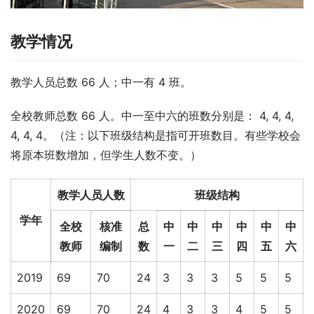
教学情况
教学人员总数 66 人；中一有 4 班。
全校教师总数 66 人。中一至中六的班数分别是： 4, 4, 4, 
4, 4, 4。（注：以下班级结构是指可开班数目。有些学校会
将原本班数增加，但学生人数不变。）
教学人员人数
班级结构
学年
全校
核准
总
中
中
中
中
中
中
教师
编制
数
一
二
三
四
五
六
2019
69
70
24
3
3
3
5
5
5
2020
69
70
24
4
3
3
4
5
5