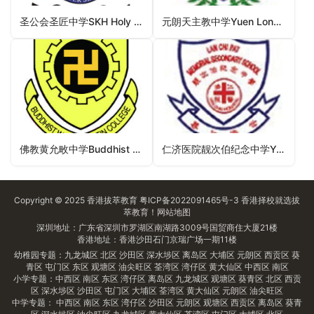
圣公会圣匠中学SKH Holy Carpenter Secondary School（九龙城区中学）
元朗天主教中学Yuen Long Catholic Secondary School（元朗区中学）
佛教黄允畋中学Buddhist Wong Wan Tin College（沙田区中学）
仁济医院靓次伯纪念中学Yan Chai Hospital Lan Chi Pat Memorial Secondary School（西贡区中学）
Copyright © 2025
香港拔萃教育
粤ICP备2022091465号-3
香港择校
就选拔
萃教育！
网站地图
深圳地址：广东省深圳市罗湖区南湖路3009号国贸商住大厦21楼
香港地址：香港沙田石门京瑞广场一期11楼
幼稚园专题：
九龙城区
北区
沙田区
深水埗区
离岛区
大埔区
元朗区
西贡区
葵
青区
屯门区
东区
观塘区
油尖旺区
荃湾区
湾仔区
黄大仙区
中西区
南区
小学专题：
中西区
南区
东区
湾仔区
离岛区
九龙城区
观塘区
葵青区
北区
西贡
区
深水埗区
沙田区
屯门区
大埔区
荃湾区
黄大仙区
元朗区
油尖旺区
中学专题：
中西区
南区
东区
湾仔区
沙田区
元朗区
观塘区
西贡区
离岛区
葵青