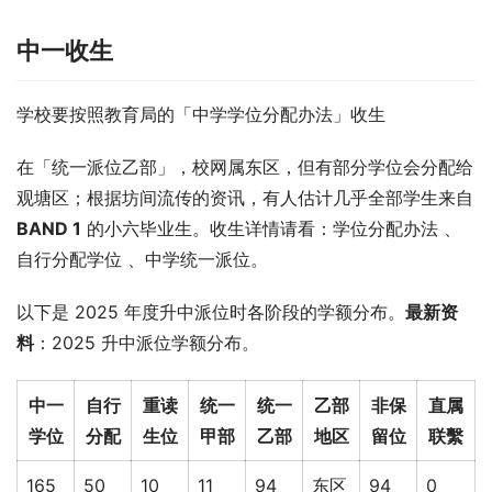
中一收生
学校要按照教育局的「中学学位分配办法」收生
在「统一派位乙部」，校网属东区，但有部分学位会分配给
观塘区；根据坊间流传的资讯，有人估计几乎全部学生来自 
BAND 1
 的小六毕业生。收生详情请看：学位分配办法 、
自行分配学位 、中学统一派位。
以下是 2025 年度升中派位时各阶段的学额分布。
最新资
料
：2025 升中派位学额分布。
中一
自行
重读
统一
统一
乙部
非保
直属
学位
分配
生位
甲部
乙部
地区
留位
联繫
165
50
10
11
94
东区
94
0