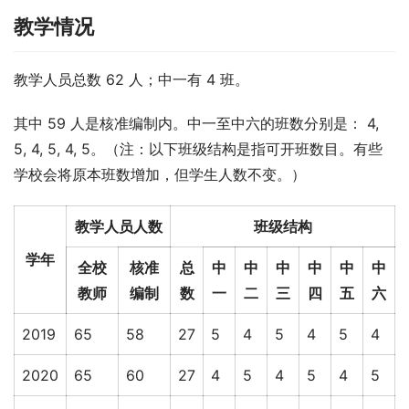
教学情况
教学人员总数 62 人；中一有 4 班。
其中 59 人是核准编制内。中一至中六的班数分别是： 4, 
5, 4, 5, 4, 5。（注：以下班级结构是指可开班数目。有些
学校会将原本班数增加，但学生人数不变。）
教学人员人数
班级结构
学年
全校
核准
总
中
中
中
中
中
中
教师
编制
数
一
二
三
四
五
六
2019
65
58
27
5
4
5
4
5
4
2020
65
60
27
4
5
4
5
4
5