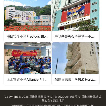
海怡宝血小学Precious Blood Primary School (South Horizons)（南区小学）
中华基督教会全完第一小学CCC Chuen Yuen First Primary School（荃湾区小学）
上水宣道小学Alliance Primary School, Sheung Shui（北区小学）
保良局志豪小学PLK Horizon East Primary School（屯门区小学）
Copyright © 2025
香港拔萃教育
粤ICP备2022091465号-3
香港择校
就选拔
萃教育！
网站地图
深圳地址：广东省深圳市罗湖区南湖路3009号国贸商住大厦21楼