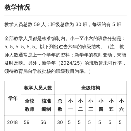
教学情况
教学人员总数 59 人；班级总数为 30 班，每级约有 5 班
全部教学人员都是核准编制内。小一至小六的班数分别是： 
5, 5, 5, 5, 5, 5。以下列出过去六年的班级结构。（注：教
师人数通常是上一个学年的资料；新学年的教师变动，未能
及时反映。另外，新学年（2024/25）的班数暂未可作準，
须待教育局向学校批核的班级数目为準。）
教学人员人数
班级结构
学年
全校
核准
总
小
小
小
小
小
小
教师
编制
数
一
二
三
四
五
六
2018
59
56
30
5
5
5
5
5
5