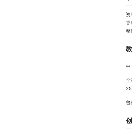
资
香
整
中
全
2
普