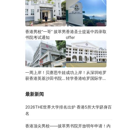
香港男校“一哥” 拔萃男
香港圣士提返中四录取
书院考试通知
offer
一周上岸！贝赛思牛娃
成功上岸！从深圳哈罗
获香港英基沙田书院录
转学香港哈罗国际学
取，靠的竟是这个法宝
校，候补转正拿下
Offer！
最新新闻
2026THE世界大学排名出炉 香港5所大学跻身百
名
香港顶尖男校——拔萃男书院开放明年申请！内