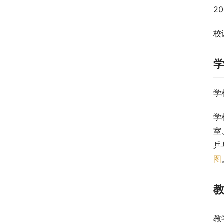
2
校训
学
学
室
乒
图
教