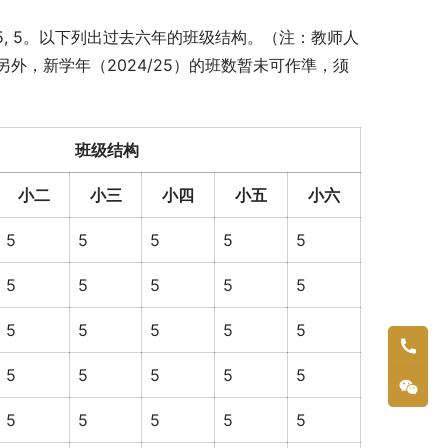
5, 5, 5。以下列出过去六年的班级结构。（注：教师人
外，新学年（2024/25）的班数暂未可作準，须
班级结构
小二
小三
小四
小五
小六
5
5
5
5
5
5
5
5
5
5
5
5
5
5
5
5
5
5
5
5
5
5
5
5
5