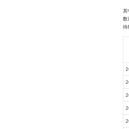
其
数
待
2
2
2
2
2