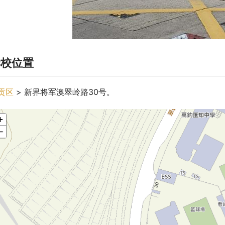
学校位置
贡区
 > 新界将军澳翠岭路30号。