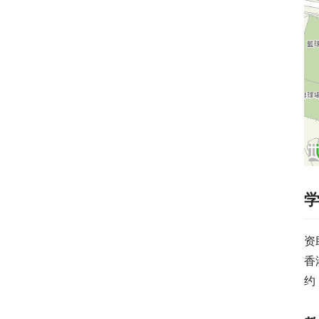
资
香
约