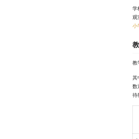
学
观
小
教
其
数
待