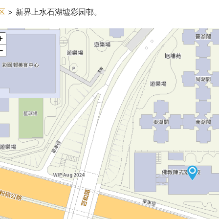
区
 > 新界上水石湖墟彩园邨。