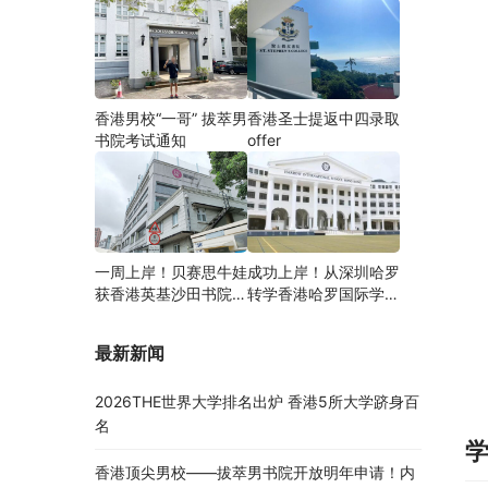
香港男校“一哥” 拔萃男
香港圣士提返中四录取
书院考试通知
offer
一周上岸！贝赛思牛娃
成功上岸！从深圳哈罗
获香港英基沙田书院录
转学香港哈罗国际学
取，靠的竟是这个法宝
校，候补转正拿下
Offer！
最新新闻
2026THE世界大学排名出炉 香港5所大学跻身百
名
香港顶尖男校——拔萃男书院开放明年申请！内