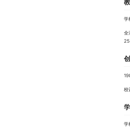
学
全
2
1
校训
学