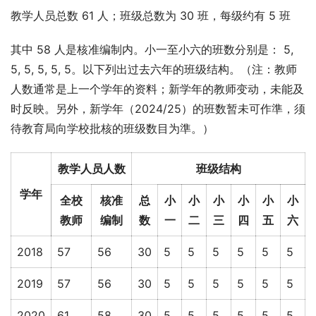
教学人员总数 61 人；班级总数为 30 班，每级约有 5 班
其中 58 人是核准编制内。小一至小六的班数分别是： 5, 
5, 5, 5, 5, 5。以下列出过去六年的班级结构。（注：教师
人数通常是上一个学年的资料；新学年的教师变动，未能及
时反映。另外，新学年（2024/25）的班数暂未可作準，须
待教育局向学校批核的班级数目为準。）
教学人员人数
班级结构
学年
全校
核准
总
小
小
小
小
小
小
教师
编制
数
一
二
三
四
五
六
2018
57
56
30
5
5
5
5
5
5
2019
57
56
30
5
5
5
5
5
5
2020
61
58
30
5
5
5
5
5
5