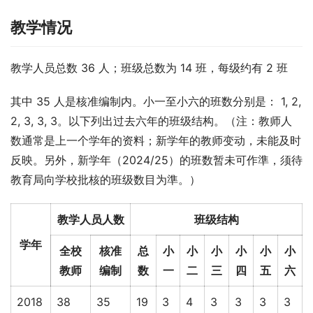
教学情况
教学人员总数 36 人；班级总数为 14 班，每级约有 2 班
其中 35 人是核准编制内。小一至小六的班数分别是： 1, 2, 
2, 3, 3, 3。以下列出过去六年的班级结构。（注：教师人
数通常是上一个学年的资料；新学年的教师变动，未能及时
反映。另外，新学年（2024/25）的班数暂未可作準，须待
教育局向学校批核的班级数目为準。）
教学人员人数
班级结构
学年
全校
核准
总
小
小
小
小
小
小
教师
编制
数
一
二
三
四
五
六
2018
38
35
19
3
4
3
3
3
3