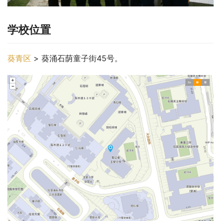
学校位置
葵青区
 > 葵涌石荫童子街45号。