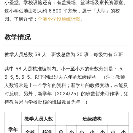
小圣堂。学校设施还有：有盖操场、篮球场及家长资源室。
这小学佔地面积大约 6,800 平方米，属于「大型」的校
园。了解详情：
全港小学设施统计图
。
教学情况
教学人员总数 59 人；班级总数为 30 班，每级约有 5 班
其中 58 人是核准编制内。小一至小六的班数分别是： 5, 
5, 5, 5, 5, 5。以下列出过去六年的班级结构。（注：教师
人数通常是上一个学年的资料；新学年的教师变动，未能及
时反映。另外，新学年（2024/25）的班数暂未可作準，须
待教育局向学校批核的班级数目为準。）
教学人员人数
班级结构
学年
全校
核准
总
小
小
小
小
小
小