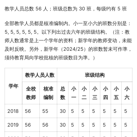
教学人员总数 56 人；班级总数为 30 班，每级约有 5 班
全部教学人员都是核准编制内。小一至小六的班数分别是： 
5, 5, 5, 5, 5, 5。以下列出过去六年的班级结构。（注：教
师人数通常是上一个学年的资料；新学年的教师变动，未能
及时反映。另外，新学年（2024/25）的班数暂未可作準，
须待教育局向学校批核的班级数目为準。）
教学人员人数
班级结构
学年
全校
核准
总
小
小
小
小
小
小
教师
编制
数
一
二
三
四
五
六
2018
56
55
30
5
5
5
5
5
5
2019
56
56
30
5
5
5
5
5
5