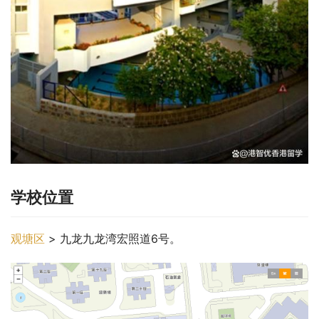
学校位置
观塘区
 > 九龙九龙湾宏照道6号。