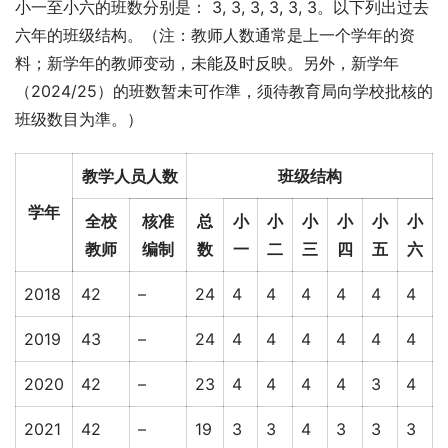
小一至小六的班数分别是： 3, 3, 3, 3, 3, 3。以下列出过去
六年的班级结构。（注：教师人数通常是上一个学年的资
料；新学年的教师变动，未能及时反映。另外，新学年
（2024/25）的班数暂未可作準，须待教育局向学校批核的
班级数目为準。）
教学人员人数
班级结构
学年
全校
核准
总
小
小
小
小
小
小
教师
编制
数
一
二
三
四
五
六
2018
42
–
24
4
4
4
4
4
4
2019
43
–
24
4
4
4
4
4
4
2020
42
–
23
4
4
4
4
3
4
2021
42
–
19
3
3
4
3
3
3