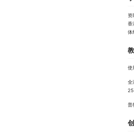
资
香
体
使
全
2
普