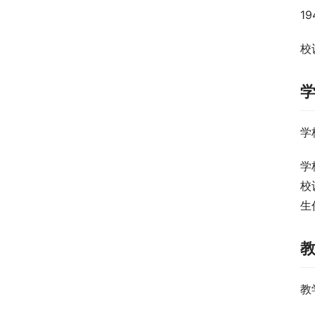
1
校训
学
学
校
生
教