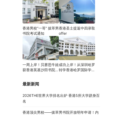
香港男校“一哥” 拔萃男
香港圣士提返中四录取
书院考试通知
offer
一周上岸！贝赛思牛娃
成功上岸！从深圳哈罗
获香港英基沙田书院录
转学香港哈罗国际学
取，靠的竟是这个法宝
校，候补转正拿下
Offer！
最新新闻
2026THE世界大学排名出炉 香港5所大学跻身百
名
香港顶尖男校——拔萃男书院开放明年申请！内