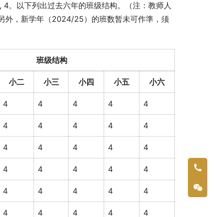
4, 4, 4。以下列出过去六年的班级结构。（注：教师人
外，新学年（2024/25）的班数暂未可作準，须
班级结构
小二
小三
小四
小五
小六
4
4
4
4
4
4
4
4
4
4
4
4
4
4
4
4
4
4
4
4
4
4
4
4
4
4
4
4
4
4