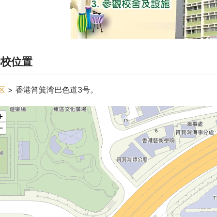
学校位置
区
 > 香港筲箕湾巴色道3号。