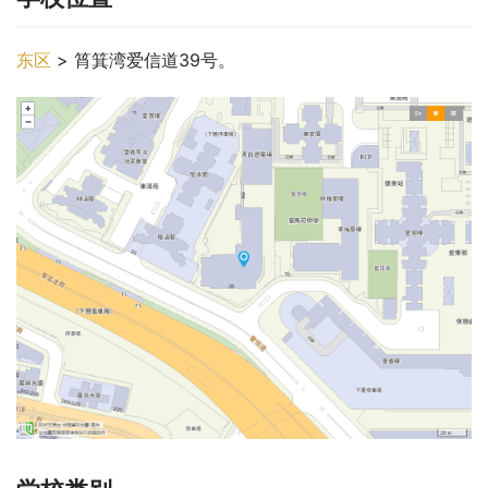
东区
 > 筲箕湾爱信道39号。