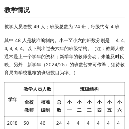
教学情况
教学人员总数 49 人；班级总数为 24 班，每级约有 4 班
其中 48 人是核准编制内。小一至小六的班数分别是： 4, 4, 
4, 4, 4, 4。以下列出过去六年的班级结构。（注：教师人数
通常是上一个学年的资料；新学年的教师变动，未能及时反
映。另外，新学年（2024/25）的班数暂未可作準，须待教
育局向学校批核的班级数目为準。）
教学人员人数
班级结构
学年
全校
核准
总
小
小
小
小
小
小
教师
编制
数
一
二
三
四
五
六
2018
50
46
24
4
4
4
4
4
4