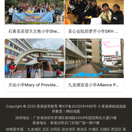
石篱圣若望天主教小学Shek Lei St. John’s Catholic Primary School（葵青区小学）
圣公会阮郑梦芹小学SKH Yuen Chen Maun Chen Primary School（大埔区小学）
天佑小学Mary of Providence Primary School（荃湾区小学）
九龙塘宣道小学Alliance Primary School, Kowloon Tong（九龙城区小学）
Copyright © 2025
香港拔萃教育
粤ICP备2022091465号-3
香港择校
就选拔
萃教育！
网站地图
深圳地址：广东省深圳市罗湖区南湖路3009号国贸商住大厦21楼
香港地址：香港沙田石门京瑞广场一期11楼
幼稚园专题：
九龙城区
北区
沙田区
深水埗区
离岛区
大埔区
元朗区
西贡区
葵