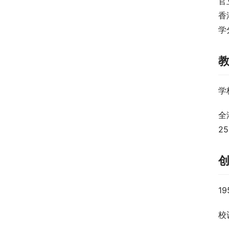
官
香
学
学
全
2
1
校