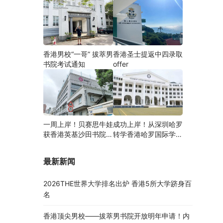
香港男校“一哥” 拔萃男
香港圣士提返中四录取
书院考试通知
offer
一周上岸！贝赛思牛娃
成功上岸！从深圳哈罗
获香港英基沙田书院录
转学香港哈罗国际学
取，靠的竟是这个法宝
校，候补转正拿下
Offer！
最新新闻
2026THE世界大学排名出炉 香港5所大学跻身百
名
香港顶尖男校——拔萃男书院开放明年申请！内