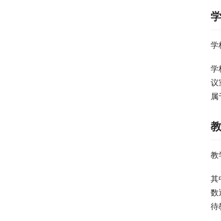
学
学
议
属
教
其
数
待