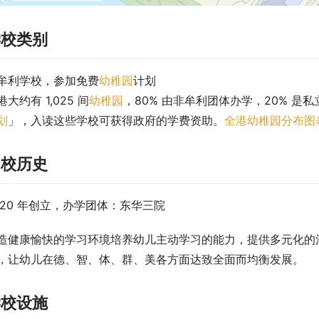
学校类别
牟利学校，参加免费
幼稚园
计划
港大约有 1,025 间
幼稚园
，80% 由非牟利团体办学，20% 是私
划
」，入读这些学校可获得政府的学费资助。
全港幼稚园分布图
创校历史
020 年创立，办学团体：东华三院
造健康愉快的学习环境培养幼儿主动学习的能力，提供多元化的
，让幼儿在德、智、体、群、美各方面达致全面而均衡发展。
学校设施