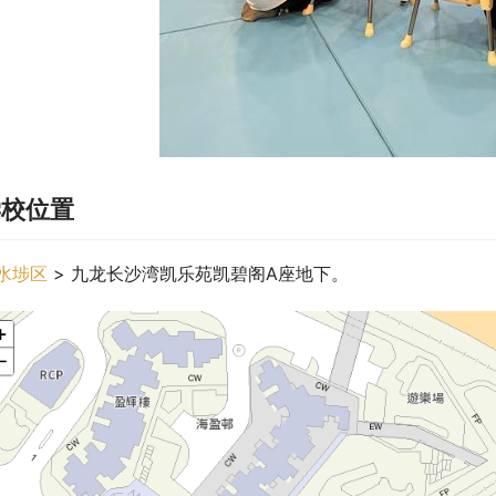
学校位置
水埗区
 > 九龙长沙湾凯乐苑凯碧阁A座地下。