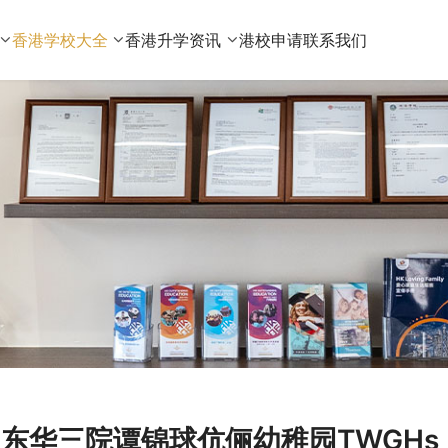
香港学校大全
香港升学资讯
港校申请
联系我们
东华三院谭锦球伉俪幼稚园TWGHs Mr a