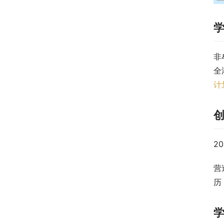
非
全
计
2
营
历