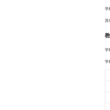
学
其
学
学