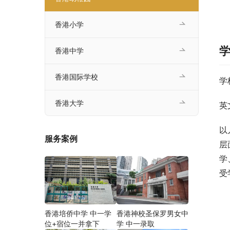
香港小学
香港中学
香港国际学校
学
香港大学
英
以
服务案例
层
学
受
香港培侨中学 中一学
香港神校圣保罗男女中
位+宿位一并拿下
学 中一录取