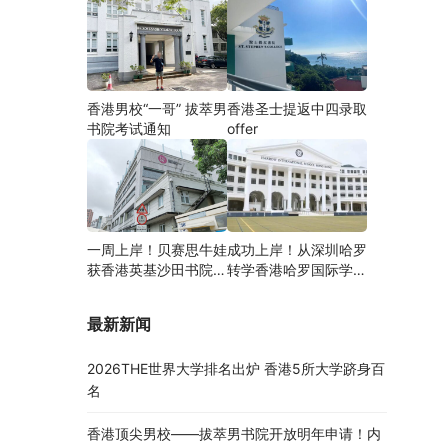
香港男校“一哥” 拔萃男
香港圣士提返中四录取
书院考试通知
offer
一周上岸！贝赛思牛娃
成功上岸！从深圳哈罗
获香港英基沙田书院录
转学香港哈罗国际学
取，靠的竟是这个法宝
校，候补转正拿下
Offer！
最新新闻
2026THE世界大学排名出炉 香港5所大学跻身百
名
香港顶尖男校——拔萃男书院开放明年申请！内