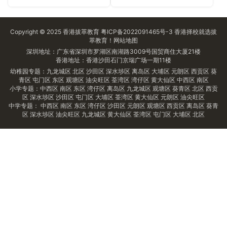
Copyright © 2025
香港拔萃教育
粤ICP备2022091465号-3
香港择校
就选拔
萃教育！
网站地图
深圳地址：广东省深圳市罗湖区南湖路3009号国贸商住大厦21楼
香港地址：香港沙田石门京瑞广场一期11楼
幼稚园专题：
九龙城区
北区
沙田区
深水埗区
离岛区
大埔区
元朗区
西贡区
葵
青区
屯门区
东区
观塘区
油尖旺区
荃湾区
湾仔区
黄大仙区
中西区
南区
小学专题：
中西区
南区
东区
湾仔区
离岛区
九龙城区
观塘区
葵青区
北区
西贡
区
深水埗区
沙田区
屯门区
大埔区
荃湾区
黄大仙区
元朗区
油尖旺区
中学专题：
中西区
南区
东区
湾仔区
沙田区
元朗区
观塘区
西贡区
离岛区
葵青
区
深水埗区
油尖旺区
九龙城区
黄大仙区
荃湾区
屯门区
大埔区
北区