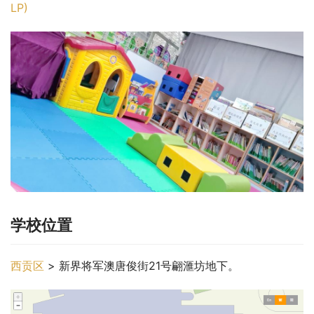
LP)
学校位置
西贡区
 > 新界将军澳唐俊街21号翩滙坊地下。