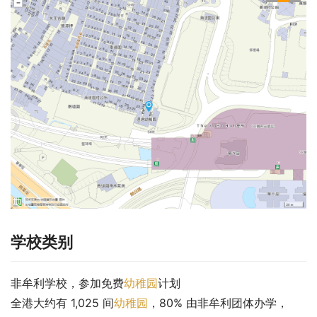
学校类别
非牟利学校，参加免费
幼稚园
计划
全港大约有 1,025 间
幼稚园
，80% 由非牟利团体办学，