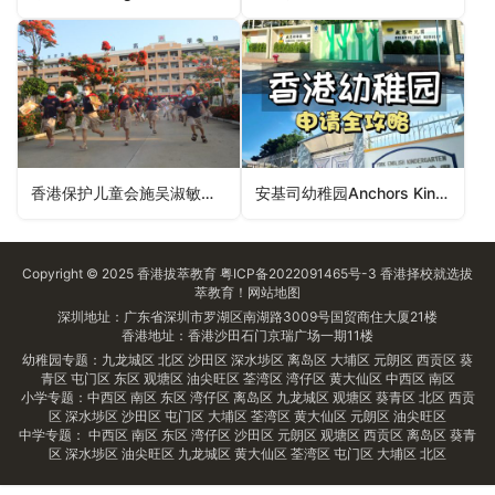
香港保护儿童会施吴淑敏幼儿学校HKSPC Sze Wu Shu Min Nursery School（西贡区幼稚园）
安基司幼稚园Anchors Kindergarten（大埔区幼稚园）
Copyright © 2025
香港拔萃教育
粤ICP备2022091465号-3
香港择校
就选拔
萃教育！
网站地图
深圳地址：广东省深圳市罗湖区南湖路3009号国贸商住大厦21楼
香港地址：香港沙田石门京瑞广场一期11楼
幼稚园专题：
九龙城区
北区
沙田区
深水埗区
离岛区
大埔区
元朗区
西贡区
葵
青区
屯门区
东区
观塘区
油尖旺区
荃湾区
湾仔区
黄大仙区
中西区
南区
小学专题：
中西区
南区
东区
湾仔区
离岛区
九龙城区
观塘区
葵青区
北区
西贡
区
深水埗区
沙田区
屯门区
大埔区
荃湾区
黄大仙区
元朗区
油尖旺区
中学专题：
中西区
南区
东区
湾仔区
沙田区
元朗区
观塘区
西贡区
离岛区
葵青
区
深水埗区
油尖旺区
九龙城区
黄大仙区
荃湾区
屯门区
大埔区
北区