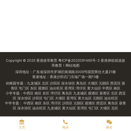
Copyright © 2025
香港拔萃教育
粤ICP备2022091465号-3
香港择校
就选拔
萃教育！
网站地图
深圳地址：广东省深圳市罗湖区南湖路3009号国贸商住大厦21楼
香港地址：香港沙田石门京瑞广场一期11楼
幼稚园专题：
九龙城区
北区
沙田区
深水埗区
离岛区
大埔区
元朗区
西贡区
葵
青区
屯门区
东区
观塘区
油尖旺区
荃湾区
湾仔区
黄大仙区
中西区
南区
小学专题：
中西区
南区
东区
湾仔区
离岛区
九龙城区
观塘区
葵青区
北区
西贡
区
深水埗区
沙田区
屯门区
大埔区
荃湾区
黄大仙区
元朗区
油尖旺区
中学专题：
中西区
南区
东区
湾仔区
沙田区
元朗区
观塘区
西贡区
离岛区
葵青
区
深水埗区
油尖旺区
九龙城区
黄大仙区
荃湾区
屯门区
大埔区
北区
主页
电话
微信