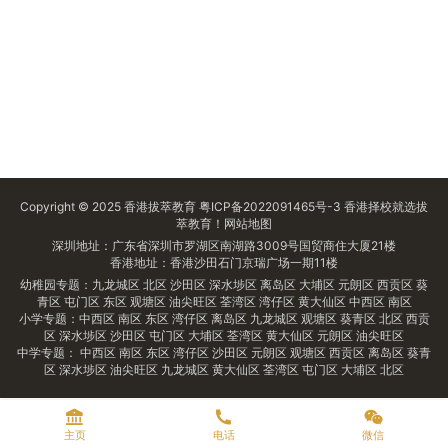
Copyright © 2025
香港拔萃教育
粤ICP备2022091465号-3
香港择校
就选拔
萃教育！
网站地图
深圳地址：广东省深圳市罗湖区南湖路3009号国贸商住大厦21楼
香港地址：香港沙田石门京瑞广场一期11楼
幼稚园专题：
九龙城区
北区
沙田区
深水埗区
离岛区
大埔区
元朗区
西贡区
葵
青区
屯门区
东区
观塘区
油尖旺区
荃湾区
湾仔区
黄大仙区
中西区
南区
小学专题：
中西区
南区
东区
湾仔区
离岛区
九龙城区
观塘区
葵青区
北区
西贡
区
深水埗区
沙田区
屯门区
大埔区
荃湾区
黄大仙区
元朗区
油尖旺区
中学专题：
中西区
南区
东区
湾仔区
沙田区
元朗区
观塘区
西贡区
离岛区
葵青
区
深水埗区
油尖旺区
九龙城区
黄大仙区
荃湾区
屯门区
大埔区
北区
主页
电话
微信