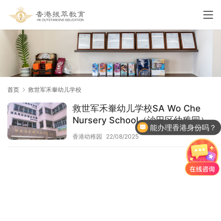
首页
救世军禾輋幼儿学校
救世军禾輋幼儿学校SA Wo Che
Nursery School（沙田区幼稚园）
能办理香港身份吗？
香港幼稚园
22/08/2025