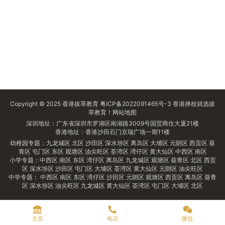
Copyright © 2025
香港拔萃教育
粤ICP备2022091465号-3
香港择校
就选拔
萃教育！
网站地图
深圳地址：广东省深圳市罗湖区南湖路3009号国贸商住大厦21楼
香港地址：香港沙田石门京瑞广场一期11楼
幼稚园专题：
九龙城区
北区
沙田区
深水埗区
离岛区
大埔区
元朗区
西贡区
葵
青区
屯门区
东区
观塘区
油尖旺区
荃湾区
湾仔区
黄大仙区
中西区
南区
小学专题：
中西区
南区
东区
湾仔区
离岛区
九龙城区
观塘区
葵青区
北区
西贡
区
深水埗区
沙田区
屯门区
大埔区
荃湾区
黄大仙区
元朗区
油尖旺区
中学专题：
中西区
南区
东区
湾仔区
沙田区
元朗区
观塘区
西贡区
离岛区
葵青
区
深水埗区
油尖旺区
九龙城区
黄大仙区
荃湾区
屯门区
大埔区
北区
主页
电话
微信