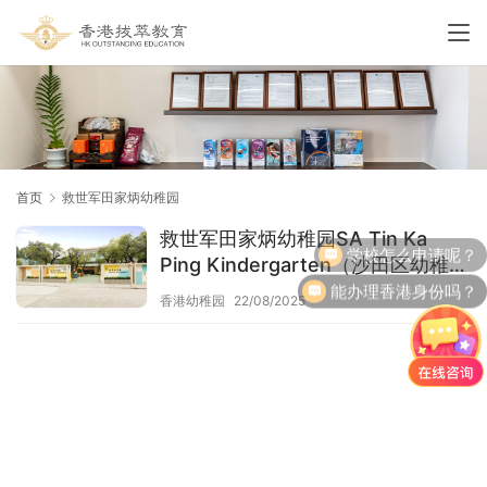
首页
救世军田家炳幼稚园
救世军田家炳幼稚园SA Tin Ka
学校怎么申请呢？
Ping Kindergarten（沙田区幼稚
能办理香港身份吗？
园）
香港幼稚园
22/08/2025