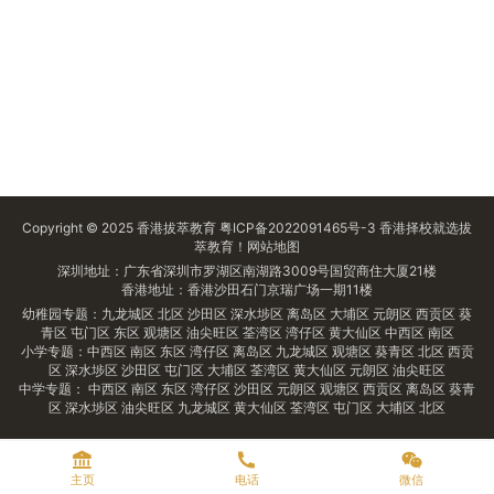
Copyright © 2025
香港拔萃教育
粤ICP备2022091465号-3
香港择校
就选拔
萃教育！
网站地图
深圳地址：广东省深圳市罗湖区南湖路3009号国贸商住大厦21楼
香港地址：香港沙田石门京瑞广场一期11楼
幼稚园专题：
九龙城区
北区
沙田区
深水埗区
离岛区
大埔区
元朗区
西贡区
葵
青区
屯门区
东区
观塘区
油尖旺区
荃湾区
湾仔区
黄大仙区
中西区
南区
小学专题：
中西区
南区
东区
湾仔区
离岛区
九龙城区
观塘区
葵青区
北区
西贡
区
深水埗区
沙田区
屯门区
大埔区
荃湾区
黄大仙区
元朗区
油尖旺区
中学专题：
中西区
南区
东区
湾仔区
沙田区
元朗区
观塘区
西贡区
离岛区
葵青
区
深水埗区
油尖旺区
九龙城区
黄大仙区
荃湾区
屯门区
大埔区
北区
主页
电话
微信