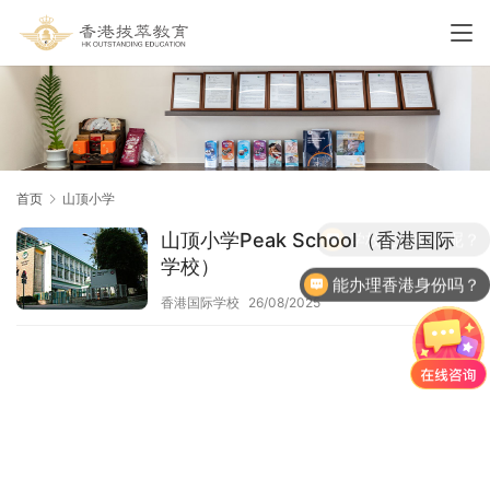
首页
山顶小学
学校怎么申请呢？
山顶小学Peak School（香港国际
学校）
能办理香港身份吗？
香港国际学校
26/08/2025