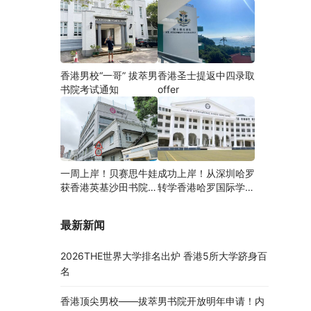
香港男校“一哥” 拔萃男
香港圣士提返中四录取
书院考试通知
offer
一周上岸！贝赛思牛娃
成功上岸！从深圳哈罗
获香港英基沙田书院录
转学香港哈罗国际学
取，靠的竟是这个法宝
校，候补转正拿下
Offer！
最新新闻
2026THE世界大学排名出炉 香港5所大学跻身百
名
香港顶尖男校——拔萃男书院开放明年申请！内