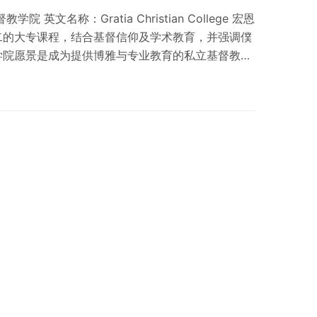
英文名称：Gratia Christian College 宏恩
二的大专课程，结合基督信仰及学术教育，并强调僕
学院愿景是成为提供博雅与专业教育的私立基督教大
僕人领袖，服务中国及世界各地。学院致力培育学生
承担；H 谦卑；R 坚毅；I 诚信；S 服侍；T 团队合
片 院校类别 专上学院，可颁授本地学士学位资历 提
…