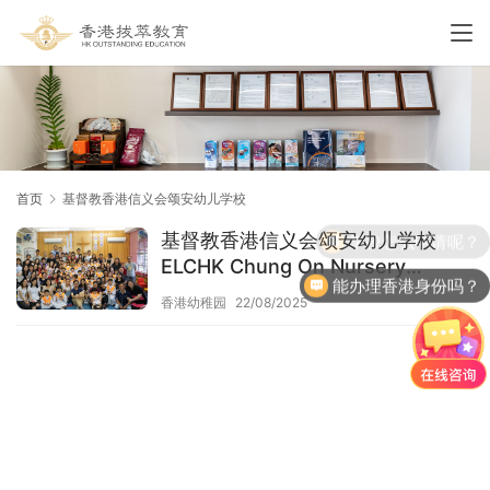
首页
基督教香港信义会颂安幼儿学校
基督教香港信义会颂安幼儿学校
学校怎么申请呢？
ELCHK Chung On Nursery
能办理香港身份吗？
School（沙田区幼稚园）
香港幼稚园
22/08/2025