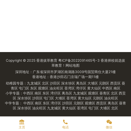
Copyright © 2025
香港拔萃教育
粤ICP备2022091465号-3
香港择校
就选拔
萃教育！
网站地图
深圳地址：广东省深圳市罗湖区南湖路3009号国贸商住大厦21楼
香港地址：香港沙田石门京瑞广场一期11楼
幼稚园专题：
九龙城区
北区
沙田区
深水埗区
离岛区
大埔区
元朗区
西贡区
葵
青区
屯门区
东区
观塘区
油尖旺区
荃湾区
湾仔区
黄大仙区
中西区
南区
小学专题：
中西区
南区
东区
湾仔区
离岛区
九龙城区
观塘区
葵青区
北区
西贡
区
深水埗区
沙田区
屯门区
大埔区
荃湾区
黄大仙区
元朗区
油尖旺区
中学专题：
中西区
南区
东区
湾仔区
沙田区
元朗区
观塘区
西贡区
离岛区
葵青
区
深水埗区
油尖旺区
九龙城区
黄大仙区
荃湾区
屯门区
大埔区
北区
主页
电话
微信